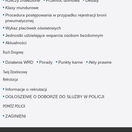
Rzeczy znalezione
Przemoc domowa
Debaty
Klasy mundurowe
Procedura postępowania w przypadku rejestracji broni
pneumatycznej
Wykaz placówek oświatowych
Jednostki udzielające wsparcia osobom bezdomnym
Aktualności
Ruch Drogowy
Działania WRD
Porady
Punkty karne
Akty prawne
Twój Dzielnicowy
Rekrutacja
Informacje o rekrutacji
OGŁOSZENIE O DOBORZE DO SŁUŻBY W POLICJI
POMÓŻ POLICJI
ZAGINIENI