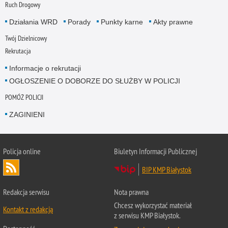
Ruch Drogowy
Działania WRD
Porady
Punkty karne
Akty prawne
Twój Dzielnicowy
Rekrutacja
Informacje o rekrutacji
OGŁOSZENIE O DOBORZE DO SŁUŻBY W POLICJI
POMÓŻ POLICJI
ZAGINIENI
Policja online
Biuletyn Informacji Publicznej
BIP KMP Białystok
Redakcja serwisu
Nota prawna
Chcesz wykorzystać materiał
Kontakt z redakcją
z serwisu KMP Białystok.