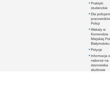
Praktyki
studenckie
Dla policjant
pracownikó
Policji
Wakaty w
Komendzie
Miejskiej Pol
Białymstoku
Petycje
Informacja 
naborze na
stanowiska
służbowe
Zakres dział
Ochrona da
osobowych
Polityka
transparent
Prawa człow
ANTYKORU