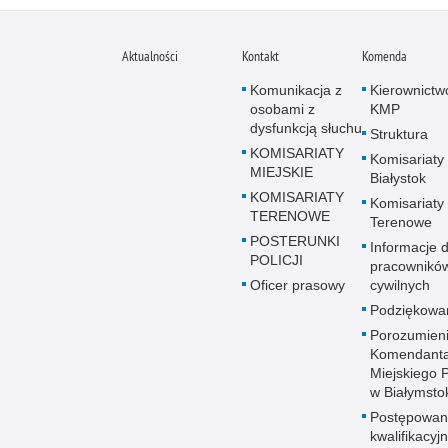
Aktualności
Kontakt
Komenda
Komunikacja z
Kierownictw
osobami z
KMP
dysfunkcją słuchu
Struktura
KOMISARIATY
Komisariaty
MIEJSKIE
Białystok
KOMISARIATY
Komisariaty
TERENOWE
Terenowe
POSTERUNKI
Informacje d
POLICJI
pracownikó
Oficer prasowy
cywilnych
Podziękowa
Porozumien
Komendant
Miejskiego Po
w Białymsto
Postępowan
kwalifikacyj