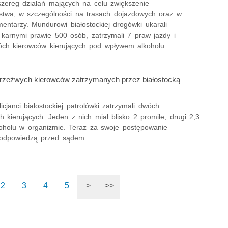
 szereg działań mających na celu zwiększenie
stwa, w szczególności na trasach dojazdowych oraz w
entarzy. Mundurowi białostockiej drogówki ukarali
karnymi prawie 500 osób, zatrzymali 7 praw jazdy i
wóch kierowców kierujących pod wpływem alkoholu.
rzeźwych kierowców zatrzymanych przez białostocką
icjanci białostockiej patrolówki zatrzymali dwóch
h kierujących. Jeden z nich miał blisko 2 promile, drugi 2,3
koholu w organizmie. Teraz za swoje postępowanie
odpowiedzą przed sądem.
2
3
4
5
>
>>