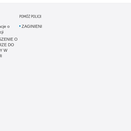
POMÓŻ POLICJI
acje o
ZAGINIENI
cji
ZENIE O
RZE DO
Y W
I