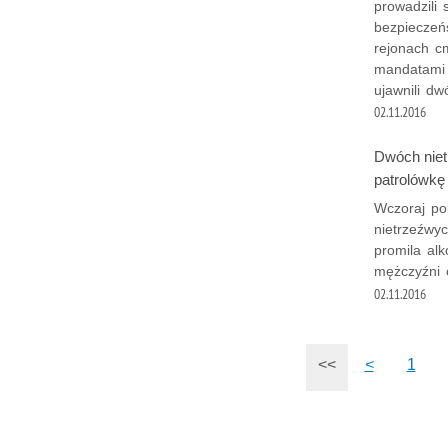
prowadzili
bezpieczeń
rejonach cm
mandatami 
ujawnili d
02.11.2016
Dwóch niet
patrolówkę
Wczoraj pol
nietrzeźwyc
promila al
mężczyźni 
02.11.2016
<<
<
1