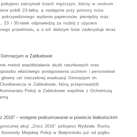
 policjanci zatrzymali trzech mężczyzn, którzy w centrum
ierw pobili 23-latka, a następnie przy pomocy noża
d pokrzywdzonego wydania papierosów, pieniędzy oraz
1, 23 i 35-latek odpowiedzą za rozbój z użyciem
znego przedmiotu, a o ich dalszym losie zadecyduje teraz
 Gimnazjum w Zabłudowie
ie metod współdziałania służb ratunkowych oraz
sposobu właściwego postępowania uczniom i personelowi
o główny cel ćwiczebnej ewakuacji Gimnazjum im.
Chodkiewicza w Zabłudowie, którą przeprowadzili
 Komisariatu Policji w Zabłudowie wspólnie z Ochotniczą
arną
cz 2016” – wstępne podsumowanie w powiecie białostockim
gorocznej akcji „Znicz 2016” policjanci Wydziału Ruchu
Komendy Miejskiej Policji w Białymstoku już od piątku