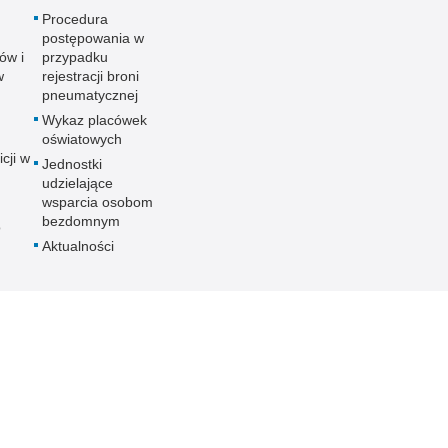
Procedura
postępowania w
ów i
przypadku
w
rejestracji broni
pneumatycznej
Wykaz placówek
oświatowych
icji w
Jednostki
udzielające
wsparcia osobom
bezdomnym
o
Aktualności
ania
nych
ności
ieka
PCJA