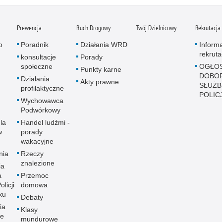
Prewencja
Ruch Drogowy
Twój Dzielnicowy
Rekrutacja
o
Poradnik
Działania WRD
Inform
rekruta
konsultacje
Porady
społeczne
OGŁOS
Punkty karne
DOBO
Działania
Akty prawne
SŁUŻB
profilaktyczne
POLICJ
Wychowawca
Podwórkowy
la
Handel ludźmi -
w
porady
wakacyjne
nia
Rzeczy
znalezione
ia
a
Przemoc
licji
domowa
ku
Debaty
ia
Klasy
ne
mundurowe