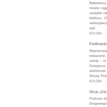
Białostoccy
miasta najp
zażądali o
telefonu. 2
niebezpiec
sąd.
03.11.2016
Ewakuacja
Wypracowan
wskazanie 
szkoły – t
Grzegorza 
dzielnicowi
Strażą Poż
02.11.2016
Akcja „Zni
Podczas te
Drogowego 