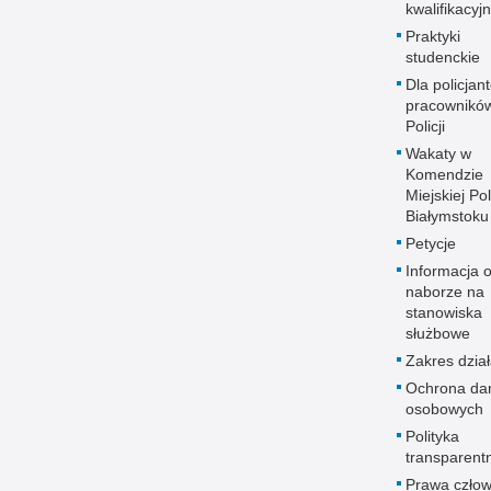
kwalifikacyj
Praktyki
studenckie
Dla policjant
pracownikó
Policji
Wakaty w
Komendzie
Miejskiej Pol
Białymstoku
Petycje
Informacja 
naborze na
stanowiska
służbowe
Zakres dział
Ochrona da
osobowych
Polityka
transparent
Prawa człow