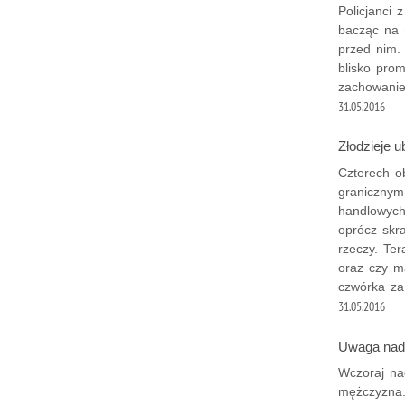
Policjanci 
bacząc na 
przed nim. 
blisko prom
zachowanie
31.05.2016
Złodzieje u
Czterech ob
granicznym
handlowych
oprócz skra
rzeczy. Te
oraz czy m
czwórka za
31.05.2016
Uwaga nad
Wczoraj na
mężczyzna. 