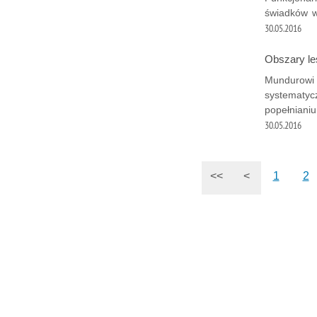
świadków 
30.05.2016
Obszary le
Mundurowi z
systematyc
popełniani
30.05.2016
<<
<
1
2