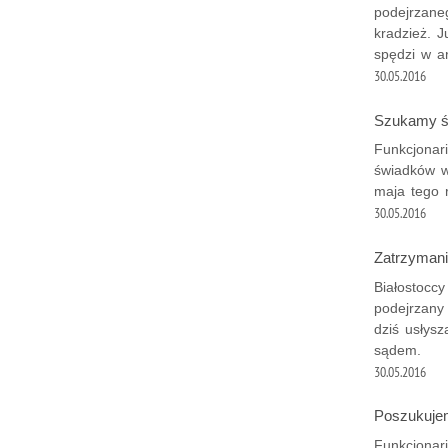
podejrzane
kradzież. J
spędzi w ar
30.05.2016
Szukamy ś
Funkcjonari
świadków w
maja tego 
30.05.2016
Zatrzymani 
Białostoccy
podejrzany
dziś usłys
sądem.
30.05.2016
Poszukuje
Funkcjonari