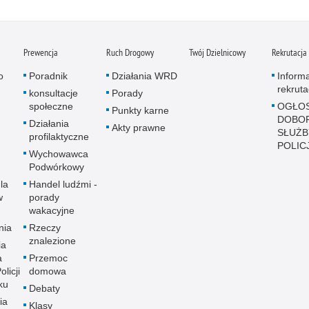
Prewencja
Ruch Drogowy
Twój Dzielnicowy
Rekrutacja
o
Poradnik
Działania WRD
Inform
rekruta
konsultacje
Porady
społeczne
OGŁOS
Punkty karne
DOBO
Działania
Akty prawne
SŁUŻB
profilaktyczne
POLICJ
Wychowawca
Podwórkowy
la
Handel ludźmi -
w
porady
wakacyjne
nia
Rzeczy
znalezione
ia
a
Przemoc
licji
domowa
ku
Debaty
ia
Klasy