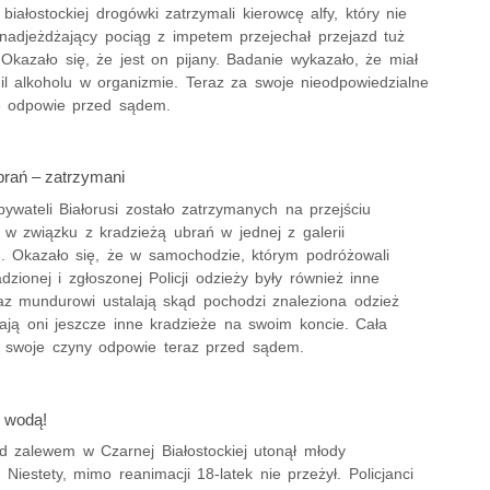
z białostockiej drogówki zatrzymali kierowcę alfy, który nie
nadjeżdżający pociąg z impetem przejechał przejazd tuż
Okazało się, że jest on pijany. Badanie wykazało, że miał
il alkoholu w organizmie. Teraz za swoje nieodpowiedzialne
 odpowie przed sądem.
brań – zatrzymani
ywateli Białorusi zostało zatrzymanych na przejściu
 w związku z kradzieżą ubrań w jednej z galerii
. Okazało się, że w samochodzie, którym podróżowali
dzionej i zgłoszonej Policji odzieży były również inne
raz mundurowi ustalają skąd pochodzi znaleziona odzież
ają oni jeszcze inne kradzieże na swoim koncie. Cała
 swoje czyny odpowie teraz przed sądem.
 wodą!
d zalewem w Czarnej Białostockiej utonął młody
Niestety, mimo reanimacji 18-latek nie przeżył. Policjanci