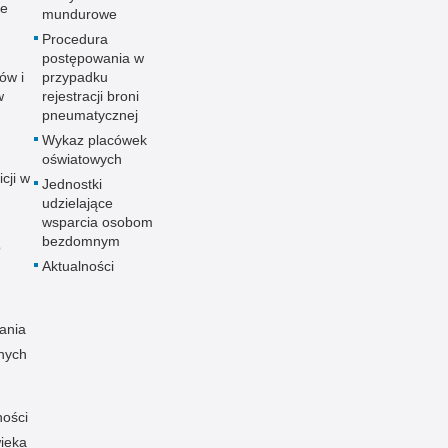
ne
mundurowe
Procedura
postępowania w
ów i
przypadku
w
rejestracji broni
pneumatycznej
Wykaz placówek
oświatowych
icji w
Jednostki
udzielające
wsparcia osobom
bezdomnym
o
Aktualności
ania
nych
ności
ieka