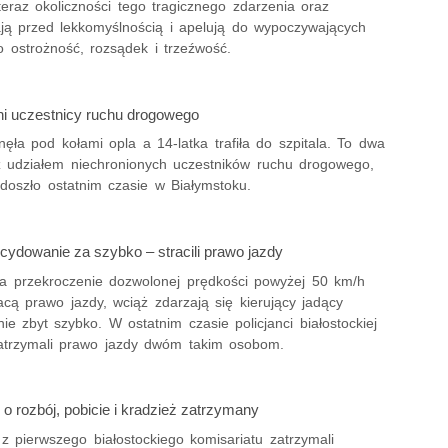
teraz okoliczności tego tragicznego zdarzenia oraz
ają przed lekkomyślnością i apelują do wypoczywających
 ostrożność, rozsądek i trzeźwość.
ni uczestnicy ruchu drogowego
nęła pod kołami opla a 14-latka trafiła do szpitala. To dwa
z udziałem niechronionych uczestników ruchu drogowego,
 doszło ostatnim czasie w Białymstoku.
cydowanie za szybko – stracili prawo jazdy
a przekroczenie dozwolonej prędkości powyżej 50 km/h
acą prawo jazdy, wciąż zdarzają się kierujący jadący
e zbyt szybko. W ostatnim czasie policjanci białostockiej
atrzymali prawo jazdy dwóm takim osobom.
o rozbój, pobicie i kradzież zatrzymany
z pierwszego białostockiego komisariatu zatrzymali