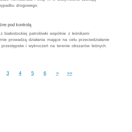
wypadku drogowego.
śne pod kontrolą
 białostockiej patrolówki wspólnie z leśnikami
znie prowadzą działania mające na celu przeciwdziałanie
u przestępstw i wykroczeń na terenie obszarów leśnych.
3
4
5
6
>
>>