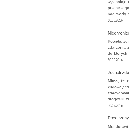
wyjaśniają 
przestrzeg
nad wodą o
30.05.2016
Niechronie
Kobieta zgi
zdarzenia 
do których
30.05.2016
Jechali zde
Mimo, że z
kierowcy tr
zdecydowani
drogówki z
30.05.2016
Podejrzany 
Mundurowi 