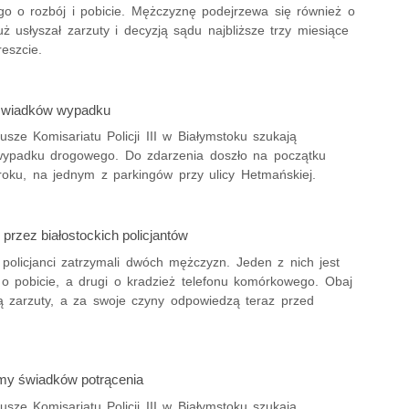
go o rozbój i pobicie. Mężczyznę podejrzewa się również o
uż usłyszał zarzuty i decyzją sądu najbliższe trzy miesiące
eszcie.
wiadków wypadku
usze Komisariatu Policji III w Białymstoku szukają
ypadku drogowego. Do zdarzenia doszło na początku
roku, na jednym z parkingów przy ulicy Hetmańskiej.
przez białostockich policjantów
 policjanci zatrzymali dwóch mężczyzn. Jeden z nich jest
 o pobicie, a drugi o kradzież telefonu komórkowego. Obaj
zą zarzuty, a za swoje czyny odpowiedzą teraz przed
my świadków potrącenia
usze Komisariatu Policji III w Białymstoku szukają