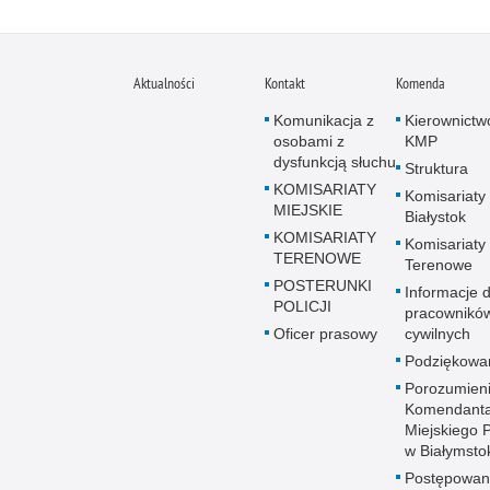
Aktualności
Kontakt
Komenda
Komunikacja z
Kierownictw
osobami z
KMP
dysfunkcją słuchu
Struktura
KOMISARIATY
Komisariaty
MIEJSKIE
Białystok
KOMISARIATY
Komisariaty
TERENOWE
Terenowe
POSTERUNKI
Informacje d
POLICJI
pracownikó
Oficer prasowy
cywilnych
Podziękowa
Porozumien
Komendant
Miejskiego Po
w Białymsto
Postępowan