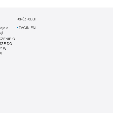
POMÓŻ POLICJI
acje o
ZAGINIENI
cji
ZENIE O
RZE DO
Y W
I