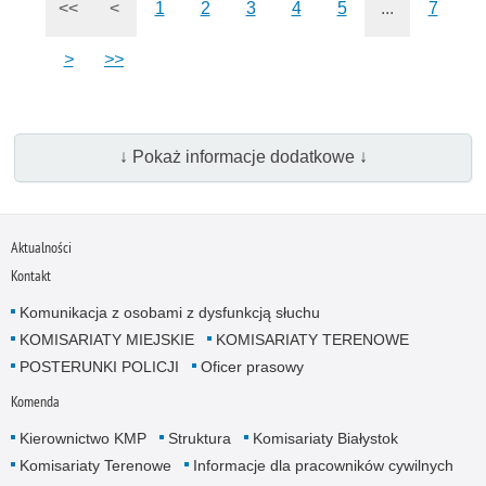
<<
<
1
2
3
4
5
...
7
>
>>
↓ Pokaż informacje dodatkowe ↓
Aktualności
Kontakt
Komunikacja z osobami z dysfunkcją słuchu
KOMISARIATY MIEJSKIE
KOMISARIATY TERENOWE
POSTERUNKI POLICJI
Oficer prasowy
Komenda
Kierownictwo KMP
Struktura
Komisariaty Białystok
Komisariaty Terenowe
Informacje dla pracowników cywilnych