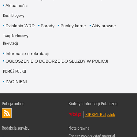
Aktualności
Ruch Drogowy
Działania WRD
Porady
Punkty karne
Akty prawne
Twój Dzielnicowy
Rekrutacja
Informacje o rekrutacji
OGŁOSZENIE O DOBORZE DO SŁUŻBY W POLICJI
POMÓŻ POLICJI
ZAGINIENI
Policja online
Biuletyn Informacji Publicznej
BIP KMP Białystok
Redakcja serwisu
Nota prawna
Chcesz wykorzystać materiał