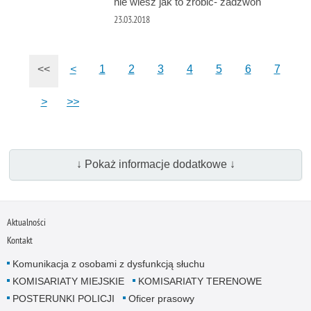
nie wiesz jak to zrobić- zadzwoń
23.03.2018
<<
<
1
2
3
4
5
6
7
>
>>
↓ Pokaż informacje dodatkowe ↓
Aktualności
Kontakt
Komunikacja z osobami z dysfunkcją słuchu
KOMISARIATY MIEJSKIE
KOMISARIATY TERENOWE
POSTERUNKI POLICJI
Oficer prasowy