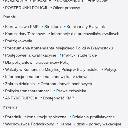
KOMISARIATY MIEJSKIE
KOMISARIATY TERENOWE
POSTERUNKI POLICJI
Oficer prasowy
Komenda
Kierownictwo KMP
Struktura
Komisariaty Białystok
Komisariaty Terenowe
Informacje dla pracowników cywilnych
Podziękowania
Porozumienia Komendanta Miejskiego Policji w Białymstoku
Postępowania kwalifikacyjne
Praktyki studenckie
Dla policjantów i pracowników Policji
Wakaty w Komendzie Miejskiej Policji w Białymstoku
Petycje
Informacja o naborze na stanowiska służbowe
Zakres działania
Ochrona danych osobowych
Polityka transparentności
Prawa człowieka
ANTYKORUPCJA
Dostępność KMP
Prewencja
Poradnik
konsultacje społeczne
Działania profilaktyczne
Wychowawca Podwórkowy
Handel ludźmi - porady wakacyjne