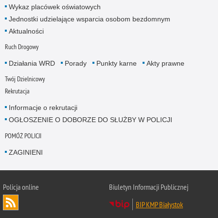
Wykaz placówek oświatowych
Jednostki udzielające wsparcia osobom bezdomnym
Aktualności
Ruch Drogowy
Działania WRD
Porady
Punkty karne
Akty prawne
Twój Dzielnicowy
Rekrutacja
Informacje o rekrutacji
OGŁOSZENIE O DOBORZE DO SŁUŻBY W POLICJI
POMÓŻ POLICJI
ZAGINIENI
Policja online
Biuletyn Informacji Publicznej
BIP KMP Białystok