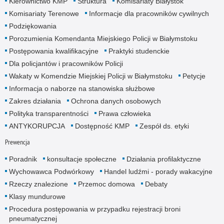
Kierownictwo KMP
Struktura
Komisariaty Białystok
Komisariaty Terenowe
Informacje dla pracowników cywilnych
Podziękowania
Porozumienia Komendanta Miejskiego Policji w Białymstoku
Postępowania kwalifikacyjne
Praktyki studenckie
Dla policjantów i pracowników Policji
Wakaty w Komendzie Miejskiej Policji w Białymstoku
Petycje
Informacja o naborze na stanowiska służbowe
Zakres działania
Ochrona danych osobowych
Polityka transparentności
Prawa człowieka
ANTYKORUPCJA
Dostępność KMP
Zespół ds. etyki
Prewencja
Poradnik
konsultacje społeczne
Działania profilaktyczne
Wychowawca Podwórkowy
Handel ludźmi - porady wakacyjne
Rzeczy znalezione
Przemoc domowa
Debaty
Klasy mundurowe
Procedura postępowania w przypadku rejestracji broni
pneumatycznej