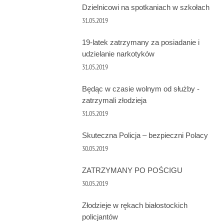
Dzielnicowi na spotkaniach w szkołach
31.05.2019
19-latek zatrzymany za posiadanie i
udzielanie narkotyków
31.05.2019
Będąc w czasie wolnym od służby -
zatrzymali złodzieja
31.05.2019
Skuteczna Policja – bezpieczni Polacy
30.05.2019
ZATRZYMANY PO POŚCIGU
30.05.2019
Złodzieje w rękach białostockich
policjantów