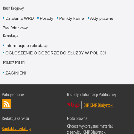
Ruch Drogowy
Działania WRD
Porady
Punkty karne
Akty prawne
Twój Dzielnicowy
Rekrutacja
Informacje o rekrutacji
OGŁOSZENIE O DOBORZE DO SŁUŻBY W POLICJI
POMÓŻ POLICJI
ZAGINIENI
Policja online
Biuletyn Informacji Publicznej
BIP KMP Białystok
Redakcja serwisu
Nota prawna
Chcesz wykorzystać materiał
Kontakt z redakcją
z serwisu KMP Białystok.