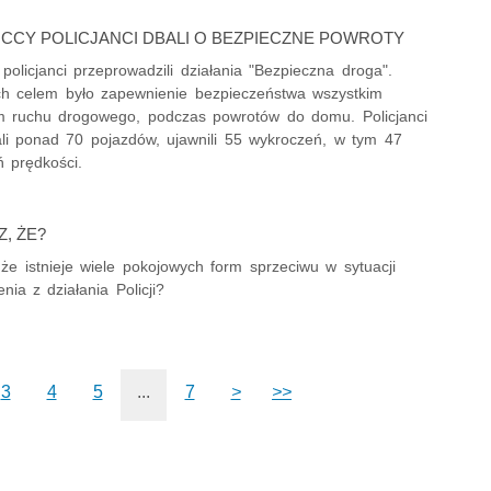
CCY POLICJANCI DBALI O BEZPIECZNE POWROTY
 policjanci przeprowadzili działania "Bezpieczna droga".
h celem było zapewnienie bezpieczeństwa wszystkim
m ruchu drogowego, podczas powrotów do domu. Policjanci
ali ponad 70 pojazdów, ujawnili 55 wykroczeń, w tym 47
ń prędkości.
Z, ŻE?
że istnieje wiele pokojowych form sprzeciwu w sytuacji
nia z działania Policji?
3
4
5
...
7
>
>>