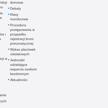
licji
domowa
ku
Debaty
ia
Klasy
ne
mundurowe
Procedura
postępowania w
ów i
przypadku
w
rejestracji broni
pneumatycznej
Wykaz placówek
oświatowych
icji w
Jednostki
udzielające
wsparcia osobom
bezdomnym
o
Aktualności
ania
nych