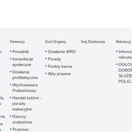
Prewencja
Ruch Drogowy
Twój Dzielnicowy
Rekrutacja
o
Poradnik
Działania WRD
Inform
rekruta
konsultacje
Porady
społeczne
OGŁOS
Punkty karne
DOBO
Działania
Akty prawne
SŁUŻB
profilaktyczne
POLICJ
Wychowawca
Podwórkowy
la
Handel ludźmi -
w
porady
wakacyjne
nia
Rzeczy
znalezione
ia
a
Przemoc