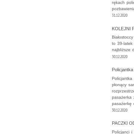
rękach poli
pozbawieni
31.12.2020
KOLEJNI 
Białostoccy
to 39-late
najbliższe 
30.12.2020
Policjantk
Policjantka
płonący sa
rozprzestrz
pasażerka z
pasażerkę
30.12.2020
PACZKI O
Policjanci