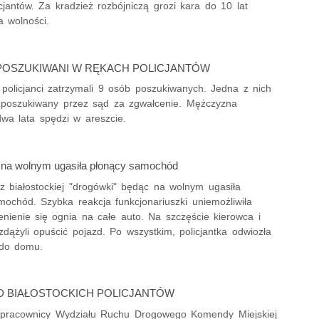
cjantów. Za kradzież rozbójniczą grozi kara do 10 lat
a wolności.
POSZUKIWANI W RĘKACH POLICJANTÓW
 policjanci zatrzymali 9 osób poszukiwanych. Jedna z nich
k poszukiwany przez sąd za zgwałcenie. Mężczyzna
dwa lata spędzi w areszcie.
a na wolnym ugasiła płonący samochód
 z białostockiej "drogówki" będąc na wolnym ugasiła
mochód. Szybka reakcja funkcjonariuszki uniemożliwiła
enienie się ognia na całe auto. Na szczęście kierowca i
dążyli opuścić pojazd. Po wszystkim, policjantka odwiozła
 do domu.
D BIAŁOSTOCKICH POLICJANTÓW
 i pracownicy Wydziału Ruchu Drogowego Komendy Miejskiej