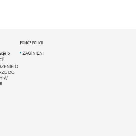
POMÓŻ POLICJI
acje o
ZAGINIENI
cji
ZENIE O
RZE DO
Y W
I