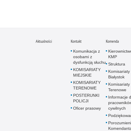
Aktualności
Kontakt
Komenda
Komunikacja z
Kierownictw
osobami z
KMP
dysfunkcją słuchu
Struktura
KOMISARIATY
Komisariaty
MIEJSKIE
Białystok
KOMISARIATY
Komisariaty
TERENOWE
Terenowe
POSTERUNKI
Informacje d
POLICJI
pracownikó
Oficer prasowy
cywilnych
Podziękowa
Porozumien
Komendant