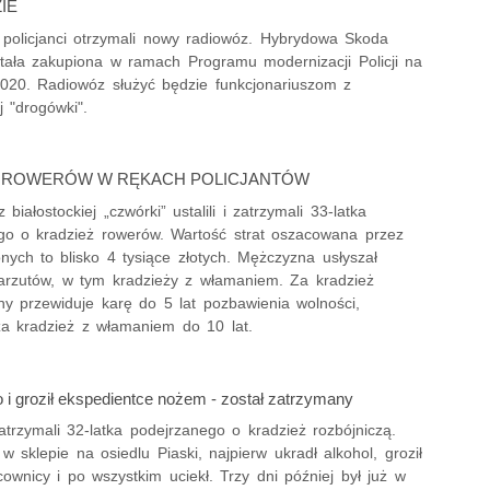
IE
y policjanci otrzymali nowy radiowóz. Hybrydowa Skoda
tała zakupiona w ramach Programu modernizacji Policji na
2020. Radiowóz służyć będzie funkcjonariuszom z
j "drogówki".
J ROWERÓW W RĘKACH POLICJANTÓW
 białostockiej „czwórki” ustalili i zatrzymali 33-latka
go o kradzież rowerów. Wartość strat oszacowana przez
ych to blisko 4 tysiące złotych. Mężczyzna usłyszał
zarzutów, w tym kradzieży z włamaniem. Za kradzież
ny przewiduje karę do 5 lat pozbawienia wolności,
za kradzież z włamaniem do 10 lat.
 i groził ekspedientce nożem - został zatrzymany
zatrzymali 32-latka podejrzanego o kradzież rozbójniczą.
 sklepie na osiedlu Piaski, najpierw ukradł alkohol, groził
wnicy i po wszystkim uciekł. Trzy dni później był już w