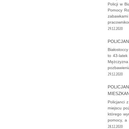
Policji w B
Pomocy Rod
zabawkami 
pracowniko
29.12.2020
POLICJAN
Białostoccy
to 43-late
Mężczyzna 
pozbawieni
29.12.2020
POLICJAN
MIESZKAN
Policjanci z
miejscu po
którego wyn
pomocy, a 
28.12.2020