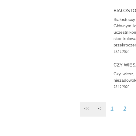
BIAŁOSTO
Białostoccy
Głównym ic
uczestniko
skontrolow
przekrocze
28.12.2020
CZY WIES
Czy wiesz, 
niezadowole
28.12.2020
<<
<
1
2