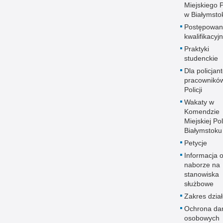
Miejskiego Po
w Białymsto
Postępowan
kwalifikacyj
Praktyki
studenckie
Dla policjant
pracownikó
Policji
Wakaty w
Komendzie
Miejskiej Pol
Białymstoku
Petycje
Informacja 
naborze na
stanowiska
służbowe
Zakres dział
Ochrona da
osobowych