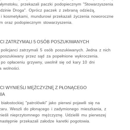
iałymstoku, przekazali paczki podopiecznym "Stowarzyszenia
zinie Droga". Oprócz paczek z zebraną odzieżą,
i kosmetykami, mundurowi przekazali życzenia noworoczne
m oraz podopiecznym stowarzyszenia.
CI ZATRZYMALI 5 OSÓB POSZUKIWANYCH
 policjanci zatrzymali 5 osób poszukiwanych. Jedna z nich
k poszukiwany przez sąd za popełnione wykroczenia.
po opłaceniu grzywny, uwolnił się od kary 10 dni
a wolności.
CI WYNIEŚLI MĘŻCZYZNĘ Z PŁONĄCEGO
IA
 białostockiej "patrolówki" jako pierwsi pojawili się na
żaru. Weszli do płonącego i zadymionego mieszkania, z
ieśli nieprzytomnego mężczyznę. Udzielili mu pierwszej
następnie przekazali załodze karetki pogotowia.