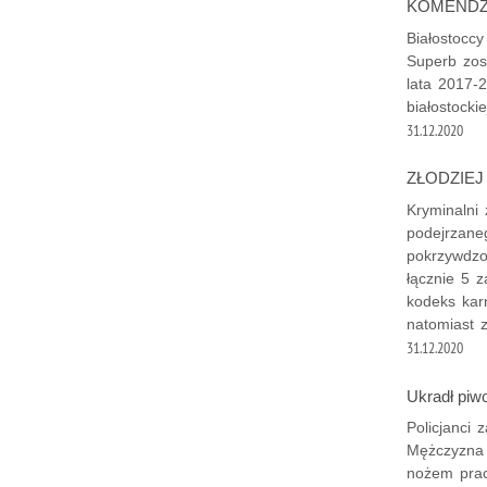
KOMENDZ
Białostocc
Superb zos
lata 2017-
białostockie
31.12.2020
ZŁODZIE
Kryminalni z
podejrzane
pokrzywdzon
łącznie 5 
kodeks kar
natomiast 
31.12.2020
Ukradł piwo
Policjanci 
Mężczyzna w
nożem praco