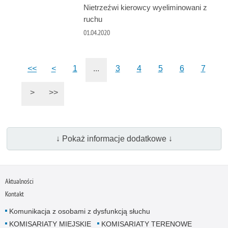
Nietrzeźwi kierowcy wyeliminowani z
ruchu
01.04.2020
<<
<
1
...
3
4
5
6
7
>
>>
↓ Pokaż informacje dodatkowe ↓
Aktualności
Kontakt
Komunikacja z osobami z dysfunkcją słuchu
KOMISARIATY MIEJSKIE
KOMISARIATY TERENOWE