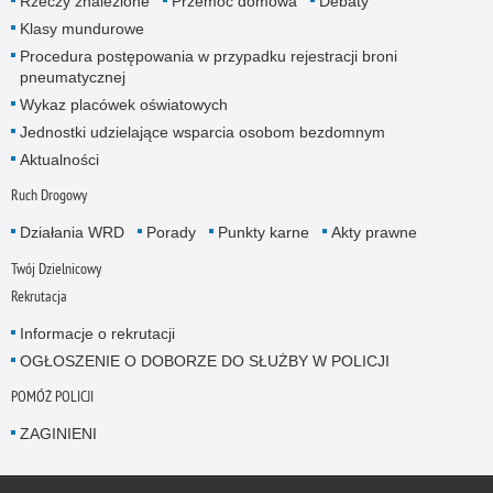
Rzeczy znalezione
Przemoc domowa
Debaty
Klasy mundurowe
Procedura postępowania w przypadku rejestracji broni
pneumatycznej
Wykaz placówek oświatowych
Jednostki udzielające wsparcia osobom bezdomnym
Aktualności
Ruch Drogowy
Działania WRD
Porady
Punkty karne
Akty prawne
Twój Dzielnicowy
Rekrutacja
Informacje o rekrutacji
OGŁOSZENIE O DOBORZE DO SŁUŻBY W POLICJI
POMÓŻ POLICJI
ZAGINIENI