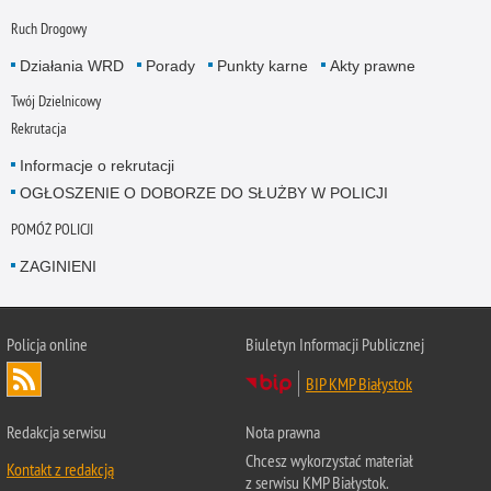
Ruch Drogowy
Działania WRD
Porady
Punkty karne
Akty prawne
Twój Dzielnicowy
Rekrutacja
Informacje o rekrutacji
OGŁOSZENIE O DOBORZE DO SŁUŻBY W POLICJI
POMÓŻ POLICJI
ZAGINIENI
Policja online
Biuletyn Informacji Publicznej
BIP KMP Białystok
Redakcja serwisu
Nota prawna
Chcesz wykorzystać materiał
Kontakt z redakcją
z serwisu KMP Białystok.