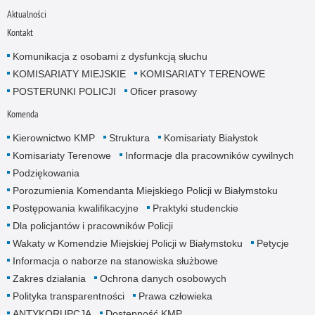
Aktualności
Kontakt
Komunikacja z osobami z dysfunkcją słuchu
KOMISARIATY MIEJSKIE
KOMISARIATY TERENOWE
POSTERUNKI POLICJI
Oficer prasowy
Komenda
Kierownictwo KMP
Struktura
Komisariaty Białystok
Komisariaty Terenowe
Informacje dla pracowników cywilnych
Podziękowania
Porozumienia Komendanta Miejskiego Policji w Białymstoku
Postępowania kwalifikacyjne
Praktyki studenckie
Dla policjantów i pracowników Policji
Wakaty w Komendzie Miejskiej Policji w Białymstoku
Petycje
Informacja o naborze na stanowiska służbowe
Zakres działania
Ochrona danych osobowych
Polityka transparentności
Prawa człowieka
ANTYKORUPCJA
Dostępność KMP