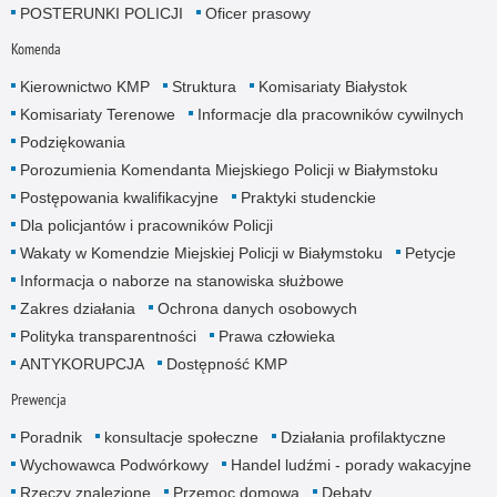
POSTERUNKI POLICJI
Oficer prasowy
Komenda
Kierownictwo KMP
Struktura
Komisariaty Białystok
Komisariaty Terenowe
Informacje dla pracowników cywilnych
Podziękowania
Porozumienia Komendanta Miejskiego Policji w Białymstoku
Postępowania kwalifikacyjne
Praktyki studenckie
Dla policjantów i pracowników Policji
Wakaty w Komendzie Miejskiej Policji w Białymstoku
Petycje
Informacja o naborze na stanowiska służbowe
Zakres działania
Ochrona danych osobowych
Polityka transparentności
Prawa człowieka
ANTYKORUPCJA
Dostępność KMP
Prewencja
Poradnik
konsultacje społeczne
Działania profilaktyczne
Wychowawca Podwórkowy
Handel ludźmi - porady wakacyjne
Rzeczy znalezione
Przemoc domowa
Debaty