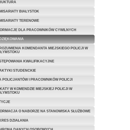
RUKTURA
MISARIATY BIAŁYSTOK
MISARIATY TERENOWE
FORMACJE DLA PRACOWNIKÓW CYWILNYCH
DZIĘKOWANIA
ROZUMIENIA KOMENDANTA MIEJSKIEGO POLICJI W
AŁYMSTOKU
STĘPOWANIA KWALIFIKACYJNE
AKTYKI STUDENCKIE
A POLICJANTÓW I PRACOWNIKÓW POLICJI
KATY W KOMENDZIE MIEJSKIEJ POLICJI W
AŁYMSTOKU
TYCJE
FORMACJA O NABORZE NA STANOWISKA SŁUŻBOWE
KRES DZIAŁANIA
HRONA DANYCH OSOBOWYCH