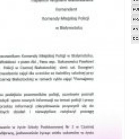
PO
PR
AN
DO