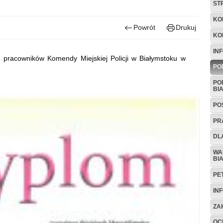
ST
KO
Powrót
Drukuj
KO
IN
 pracowników Komendy Miejskiej Policji w Białymstoku w
PO
PO
BI
PO
PR
DL
WA
BI
PE
IN
ZA
OC