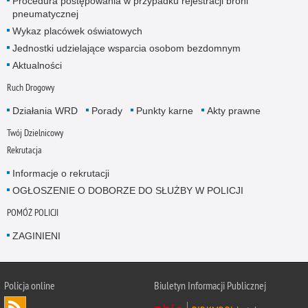
Procedura postępowania w przypadku rejestracji broni
pneumatycznej
Wykaz placówek oświatowych
Jednostki udzielające wsparcia osobom bezdomnym
Aktualności
Ruch Drogowy
Działania WRD
Porady
Punkty karne
Akty prawne
Twój Dzielnicowy
Rekrutacja
Informacje o rekrutacji
OGŁOSZENIE O DOBORZE DO SŁUŻBY W POLICJI
POMÓŻ POLICJI
ZAGINIENI
Policja online
Biuletyn Informacji Publicznej