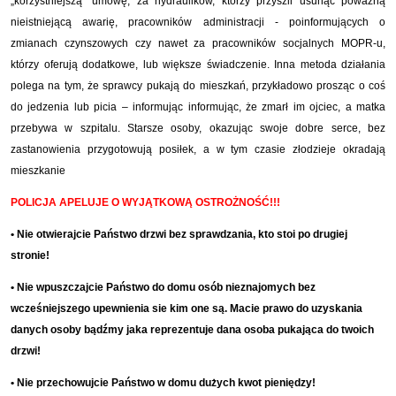
„korzystniejszą” umowę, za hydraulików, którzy przyszli usunąć poważną
nieistniejącą awarię, pracowników administracji - poinformujących o
zmianach czynszowych czy nawet za pracowników socjalnych MOPR-u,
którzy oferują dodatkowe, lub większe świadczenie. Inna metoda działania
polega na tym, że sprawcy pukają do mieszkań, przykładowo prosząc o coś
do jedzenia lub picia – informując informując, że zmarł im ojciec, a matka
przebywa w szpitalu. Starsze osoby, okazując swoje dobre serce, bez
zastanowienia przygotowują posiłek, a w tym czasie złodzieje okradają
mieszkanie
POLICJA APELUJE O WYJĄTKOWĄ OSTROŻNOŚĆ!!!
• Nie otwierajcie Państwo drzwi bez sprawdzania, kto stoi po drugiej
stronie!
• Nie wpuszczajcie Państwo do domu osób nieznajomych bez
wcześniejszego upewnienia sie kim one są. Macie prawo do uzyskania
danych osoby bądźmy jaka reprezentuje dana osoba pukająca do twoich
drzwi!
• Nie przechowujcie Państwo w domu dużych kwot pieniędzy!