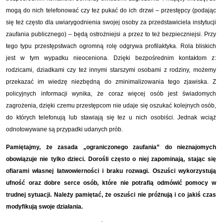
mogą do nich telefonować czy tez pukać do ich drzwi – przestępcy (podając
się też często dla uwiarygodnienia swojej osoby za przedstawiciela instytucji
zaufania publicznego) – będą ostrożniejsi a przez to też bezpieczniejsi. Przy
tego typu przestępstwach ogromną rolę odgrywa profilaktyka. Rola bliskich
jest w tym wypadku nieoceniona. Dzięki bezpośrednim kontaktom z:
rodzicami, dziadkami czy też innymi starszymi osobami z rodziny, możemy
przekazać im wiedzę niezbędną do zminimalizowania tego zjawiska. Z
policyjnych informacji wynika, że coraz więcej osób jest świadomych
zagrożenia, dzięki czemu przestępcom nie udaje się oszukać kolejnych osób,
do których telefonują lub stawiają się tez u nich osobiści. Jednak wciąż
odnotowywane są przypadki udanych prób.
Pamiętajmy, że zasada „ograniczonego zaufania” do nieznajomych
obowiązuje nie tylko dzieci. Dorośli często o niej zapominają, stając się
ofiarami własnej łatwowierności i braku rozwagi. Oszuści wykorzystują
ufność oraz dobre serce osób, które nie potrafią odmówić pomocy w
trudnej sytuacji. Należy pamiętać, że oszuści nie próżnują i co jakiś czas
modyfikują swoje działania.