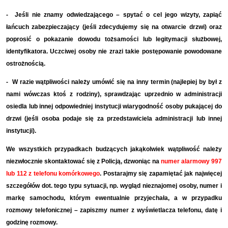
- Jeśli nie znamy odwiedzającego – spytać o cel jego wizyty, zapiąć
łańcuch zabezpieczający (jeśli zdecydujemy się na otwarcie drzwi) oraz
poprosić o pokazanie dowodu tożsamości lub legitymacji służbowej,
identyfikatora. Uczciwej osoby nie zrazi takie postępowanie powodowane
ostrożnością.
- W razie wątpliwości należy umówić się na inny termin (najlepiej by był z
nami wówczas ktoś z rodziny), sprawdzając uprzednio w administracji
osiedla lub innej odpowiedniej instytucji wiarygodność osoby pukającej do
drzwi (jeśli osoba podaje się za przedstawiciela administracji lub innej
instytucji).
We wszystkich przypadkach budzących jakąkolwiek wątpliwość należy
niezwłocznie skontaktować się z Policją, dzwoniąc na
numer alarmowy 997
lub 112 z telefonu komórkowego
. Postarajmy się zapamiętać jak najwięcej
szczegółów dot. tego typu sytuacji, np. wygląd nieznajomej osoby, numer i
markę samochodu, którym ewentualnie przyjechała, a w przypadku
rozmowy telefonicznej – zapiszmy numer z wyświetlacza telefonu, datę i
godzinę rozmowy.