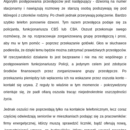
Algorytm postępowania przestępców jest następujący - dzwonią na numer
stacjonarny i nawiązują rozmowę ze starszą osobą podszywają się pod
któregoś z członków rodziny. Po chwili jednak przerywają połączenie. Bardzo
szybko telefon ponownie dzwoni. Tym razem przestępca podaje się za
policjanta, funkcjonariusza CBŚ lub CBA. Oszust przekonuje swego
rozmówcę, że np. rozpracowuje zorganizowaną grupę przestępczą i prosi,
aby mu w tym pomóc – poprzez przekazanie gotówki. Głos w słuchawce
podkreśla, że dzięki temu będzie można zatrzymać prawdziwych przestępców.
W rzeczywistości działanie to jest bezprawne i nie ma nic wspólnego z
postępowaniem funkcjonariuszy Policji, a jedynym celem jest zdobycie
środków finansowych przez zorganizowane grupy przestępcze. Po
przekazaniu pieniędzy lub wpłaceniu ich na wskazane przez oszusta konto -
kontakt się urywa. Z reguły to właśnie w tym momencie - pokrzywdzony
orientuje się, że padł ofiarą oszusta tracąc niejednokrotnie oszczędności
życia.
Jednak oszuści nie poprzestają tylko na kontakcie telefonicznym, lecz coraz
częściej odwiedzają seniorów w mieszkaniach podając się za pracowników:
firmy energetycznej, którzy muszą sprawdzić liczniki, bądź oferują nową,