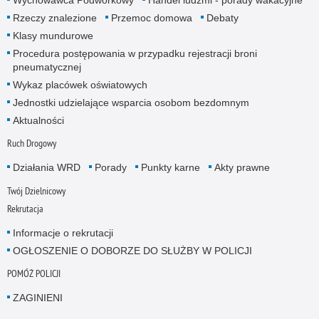
Wychowawca Podwórkowy
Handel ludźmi - porady wakacyjne
Rzeczy znalezione
Przemoc domowa
Debaty
Klasy mundurowe
Procedura postępowania w przypadku rejestracji broni
pneumatycznej
Wykaz placówek oświatowych
Jednostki udzielające wsparcia osobom bezdomnym
Aktualności
Ruch Drogowy
Działania WRD
Porady
Punkty karne
Akty prawne
Twój Dzielnicowy
Rekrutacja
Informacje o rekrutacji
OGŁOSZENIE O DOBORZE DO SŁUŻBY W POLICJI
POMÓŻ POLICJI
ZAGINIENI