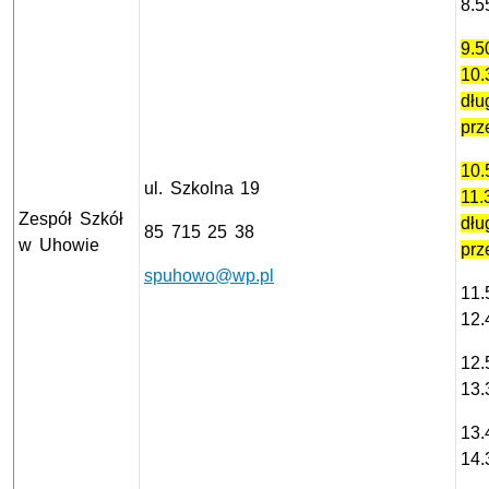
8.5
9.5
10.
dłu
prz
10.
ul. Szkolna 19
11.
Zespół Szkół
dłu
85 715 25 38
w Uhowie
prz
spuhowo@wp.pl
11.
12.
12.
13.
13.
14.