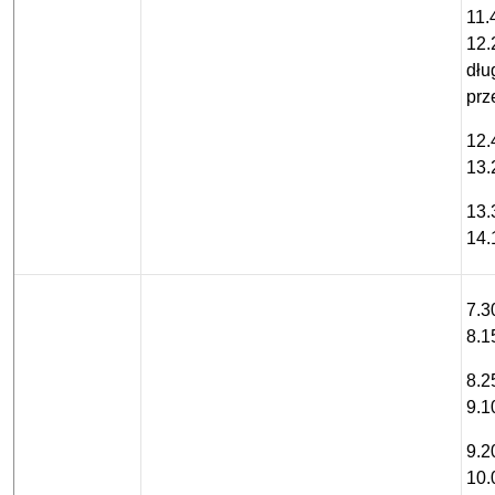
11.
12.
dłu
prz
12.
13.
13.
14.
7.3
8.1
8.2
9.1
9.2
10.