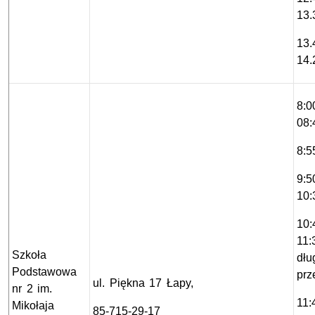
13.
13.
14.
8:
08:
8:
9:
10:
10:
11:
Szkoła
dłu
Podstawowa
prz
ul. Piękna 17 Łapy,
nr 2 im.
11
Mikołaja
85-715-29-17