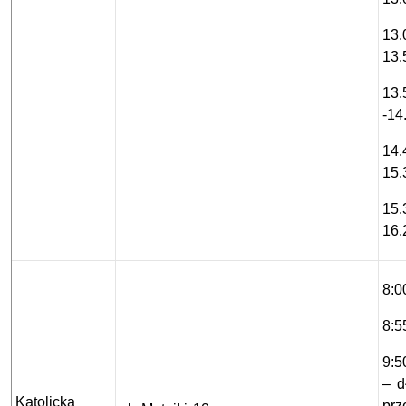
13.
13.
13.
-14
14.
15.
15.
16.
8:0
8:5
9:5
– d
Katolicka
prz