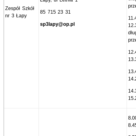
prz
Zespół Szkół
85 715 23 31
nr 3 Łapy
11.
sp3lapy@op.pl
12.
dłu
prz
12.
13.
13.
14.
14.
15.
8.0
8.4