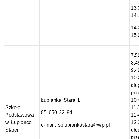
13.
14.
14.
15.
7.5
8.4
9.4
10.
dłu
prz
Łupianka Stara 1
10.
Szkoła
11.
85 650 22 94
Podstawowa
11.
w Łupiance
12.
e-mail: splupiankastara@wp.pl
Starej
dłu
prz