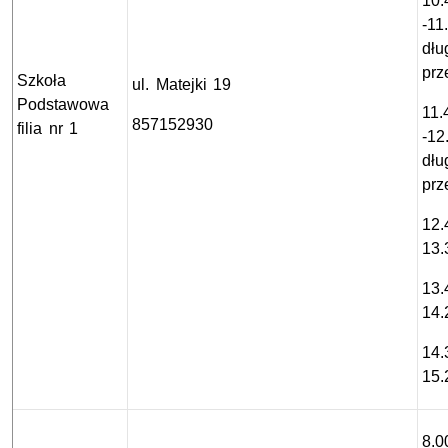
10.
-11
dłu
prz
Szkoła
ul. Matejki 19
Podstawowa
11.
857152930
filia nr 1
-12
dłu
prz
12.
13.
13.
14.
14.
15.
8.0