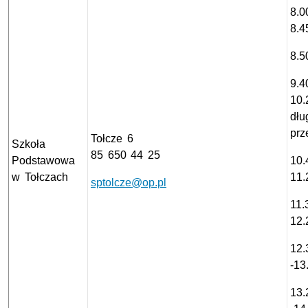
8.0
8.4
8.5
9.4
10
dłu
prz
Tołcze 6
Szkoła
85 650 44 25
Podstawowa
10.
w Tołczach
11.
sptolcze@op.pl
11.
12.
12.
-13
13.