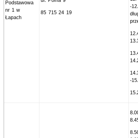
ul. Polna 9
Podstawowa
-12
nr 1 w
85 715 24 19
dłu
Łapach
prz
12.
13.
13.
14.
14.
-15
15.
8.0
8.4
8.5