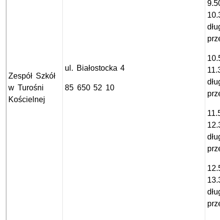
9.5
10.
dłu
prz
10.
ul. Białostocka 4
11.
Zespół Szkół
dłu
w Turośni
85 650 52 10
prz
Kościelnej
11.
12.
dłu
prz
12.
13.
dłu
prz