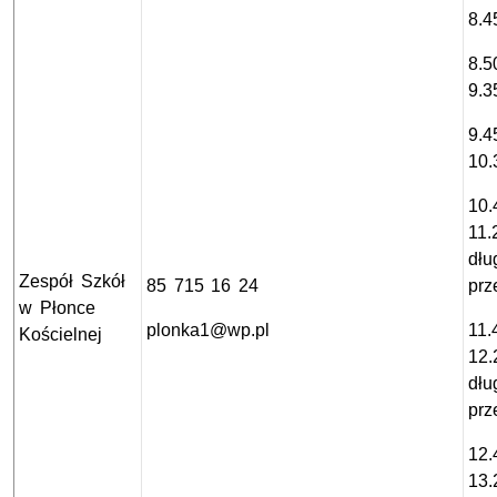
8.4
8.5
9.3
9.4
10.
10.
11.
dłu
Zespół Szkół
85 715 16 24
prz
w Płonce
plonka1@wp.pl
11.
Kościelnej
12.
dłu
prz
12.
13.