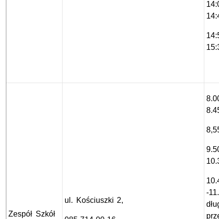
14:
14:
14:
15:
8.0
8.4
8,5
9.5
10.
10.
-11
ul. Kościuszki 2,
dłu
Zespół Szkół
prz