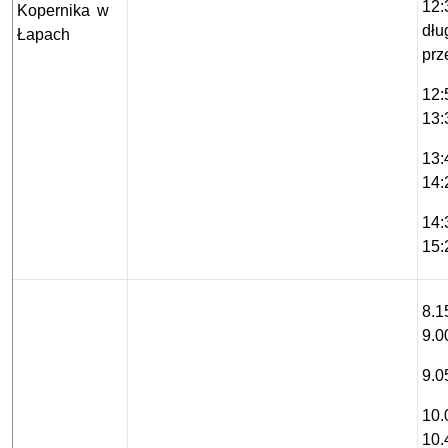
12:
Kopernika w
dłu
Łapach
prz
12
13:
13
14:
14
15:
8.1
9.0
9.0
10.
10.