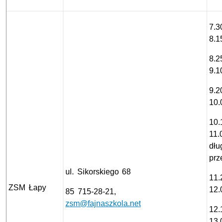
7.3
8.1
8.2
9.1
9.2
10.
10.
11.
dłu
prz
ul. Sikorskiego 68
11.
ZSM Łapy
12.
85 715-28-21,
zsm@fajnaszkola.net
12.
13.