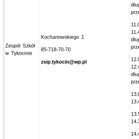
dłu
prz
11.
11.
Kochanowskiego 1
dłu
Zespół Szkół
prz
85-718-70-70
w Tykocinie
12.
zsip.tykocin@wp.pl
12.
dłu
prz
13.
13.
13.
14.
14.