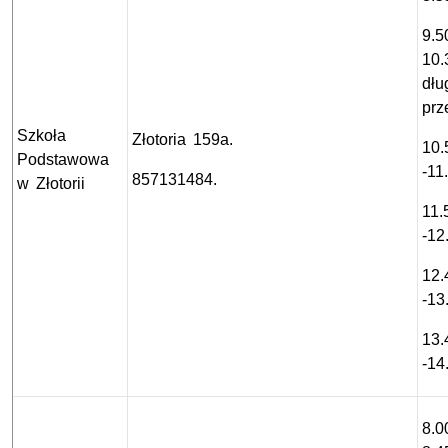
9.5
10.
dłu
prz
Szkoła
Złotoria 159a.
10.
Podstawowa
-11
857131484.
w Złotorii
11.
-12
12.
-13
13.
-14
8.0