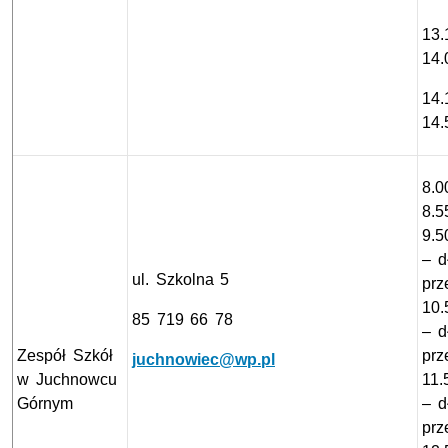
13.
14.
14.
14.
8.0
8.5
9.5
– d
ul. Szkolna 5
prz
10.
85 719 66 78
– d
Zespół Szkół
prz
juchnowiec@wp.pl
w Juchnowcu
11.
Górnym
– d
prz