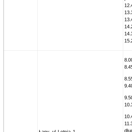
12.
13.
13.
14.
14.
15.
8.0
8.4
8.5
9.4
9.5
10.
10.
11.
dłu
Łapy, ul Letnia 1