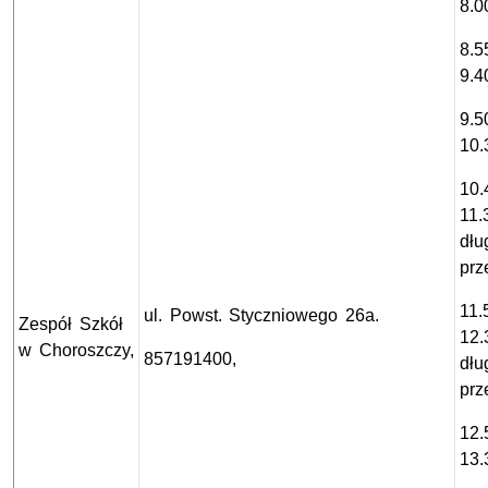
8.0
8.5
9.4
9.5
10.
10.
11.
dłu
prz
11.
ul. Powst. Styczniowego 26a.
Zespół Szkół
12.
w Choroszczy,
857191400,
dłu
prz
12.
13.