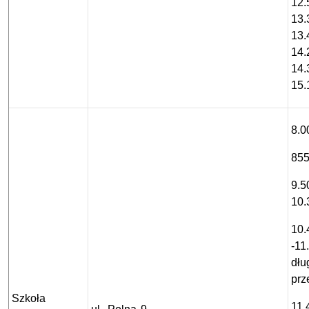
12.
13.
13.
14.
14.
15.
8.0
855
9.5
10.
10.
-11
dłu
prz
Szkoła
11.