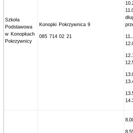
10.
11.
dłu
Szkoła
Konopki Pokrzywnica 9
prz
Podstawowa
w Konopkach
085 714 02 21
11.
Pokrzywnicy
12.
12.
12.
13.
13.
13.
14.
8.0
8.5