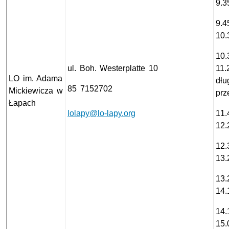
9.3
9.4
10.
10.
ul. Boh. Westerplatte 10
11.
LO im. Adama
dłu
85 7152702
Mickiewicza w
prz
Łapach
lolapy@lo-lapy.org
11.
12.
12.
13.
13.
14.
14.
15.