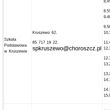
8.4
8.5
9.4
9.5
Kruszewo 62.
10.
Szkoła
85 717 19 22.
11.
Podstawowa
spkruszewo@choroszcz.pl
12.
w Kruszewie
12.
13.
13.
14.
14.
15.