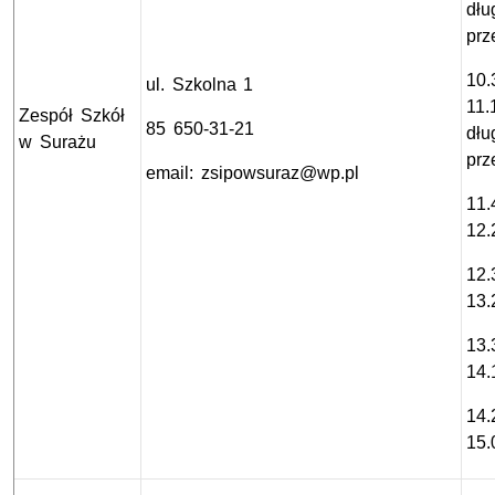
d
łu
prz
10.
ul. Szkolna 1
11.
Zespół Szkół
85 650-31-21
dł
u
w Surażu
prz
email: zsipowsuraz@wp.pl
11.
12.
12.
13.
13.
14.
14.
15.