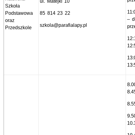
ul. Matejki 10
Szkoła
11:
Podstawowa
85 814 23 22
– d
oraz
szkola@parafialapy.pl
prz
Przedszkole
12:
12:
13:
13:
8.0
8.4
8.5
9.5
10.