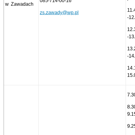
085-714-00-16
w Zawadach
11.
zs.zawady@wp.pl
-12
12.
-13
13.
-14
14.
15.
7.3
8.3
9.1
9.2