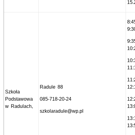
15.
8:4
9:3
9:3
10:
10:
11:
11:
Radule 88
12:
Szkoła
Podstawowa
085-718-20-24
12:
w Radulach,
13:
szkolaradule@wp.pl
13:
13: