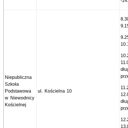
-14
8.3
9.1
9.2
10.
10.
11.
dłu
prz
Niepubliczna
Szkoła
11.
Podstawowa
ul. Kościelna 10
12.
w Niewodnicy
dłu
Kościelnej
prz
12.
13.