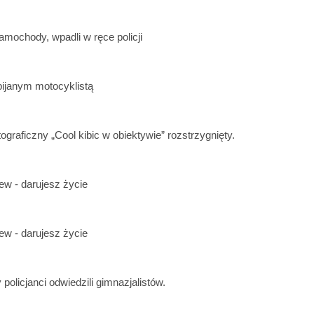
amochody, wpadli w ręce policji
pijanym motocyklistą
ograficzny „Cool kibic w obiektywie” rozstrzygnięty.
ew - darujesz życie
ew - darujesz życie
 policjanci odwiedzili gimnazjalistów.