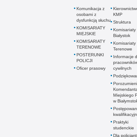
Komunikacja z
Kierownictw
osobami z
KMP
dysfunkcją słuchu
Struktura
KOMISARIATY
Komisariaty
MIEJSKIE
Białystok
KOMISARIATY
Komisariaty
TERENOWE
Terenowe
POSTERUNKI
Informacje d
POLICJI
pracownikó
Oficer prasowy
cywilnych
Podziękowa
Porozumien
Komendant
Miejskiego Po
w Białymsto
Postępowan
kwalifikacyj
Praktyki
studenckie
Dla policjant