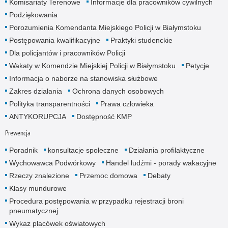
Komisariaty Terenowe
Informacje dla pracowników cywilnych
Podziękowania
Porozumienia Komendanta Miejskiego Policji w Białymstoku
Postępowania kwalifikacyjne
Praktyki studenckie
Dla policjantów i pracowników Policji
Wakaty w Komendzie Miejskiej Policji w Białymstoku
Petycje
Informacja o naborze na stanowiska służbowe
Zakres działania
Ochrona danych osobowych
Polityka transparentności
Prawa człowieka
ANTYKORUPCJA
Dostępność KMP
Prewencja
Poradnik
konsultacje społeczne
Działania profilaktyczne
Wychowawca Podwórkowy
Handel ludźmi - porady wakacyjne
Rzeczy znalezione
Przemoc domowa
Debaty
Klasy mundurowe
Procedura postępowania w przypadku rejestracji broni
pneumatycznej
Wykaz placówek oświatowych