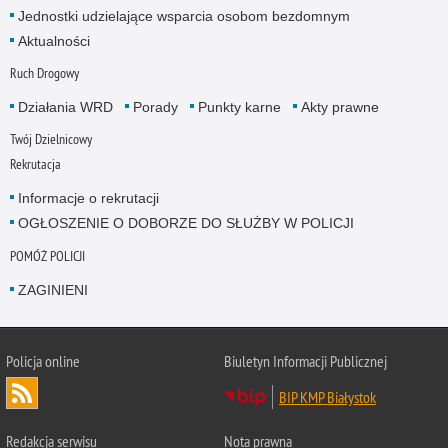
Jednostki udzielające wsparcia osobom bezdomnym
Aktualności
Ruch Drogowy
Działania WRD
Porady
Punkty karne
Akty prawne
Twój Dzielnicowy
Rekrutacja
Informacje o rekrutacji
OGŁOSZENIE O DOBORZE DO SŁUŻBY W POLICJI
POMÓŻ POLICJI
ZAGINIENI
Policja online
Biuletyn Informacji Publicznej
BIP KMP Białystok
Redakcja serwisu
Nota prawna