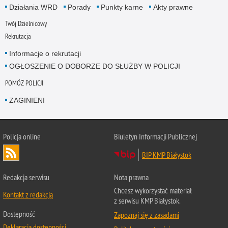
Działania WRD
Porady
Punkty karne
Akty prawne
Twój Dzielnicowy
Rekrutacja
Informacje o rekrutacji
OGŁOSZENIE O DOBORZE DO SŁUŻBY W POLICJI
POMÓŻ POLICJI
ZAGINIENI
Policja online
Biuletyn Informacji Publicznej
BIP KMP Białystok
Redakcja serwisu
Nota prawna
Chcesz wykorzystać materiał
Kontakt z redakcją
z serwisu KMP Białystok.
Dostępność
Zapoznaj się z zasadami
Deklaracja dostępności