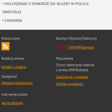
OGŁOSZENIE O DOBORZE DO SŁUŻBY W POLICJI
POMÓŻ POLICJI
ZAGINIENI
Policja online
Biuletyn Informacji Publicznej
BIP KMP Białystok
Redakcja serwisu
Nota prawna
Chcesz wykorzystać materiał
Kontakt z redakcją
z serwisu KMP Białystok.
Dostępność
Zapoznaj się z zasadami
Deklaracja dostępności
Polityka prywatności
Inne wersje portalu
wersja tekstowa