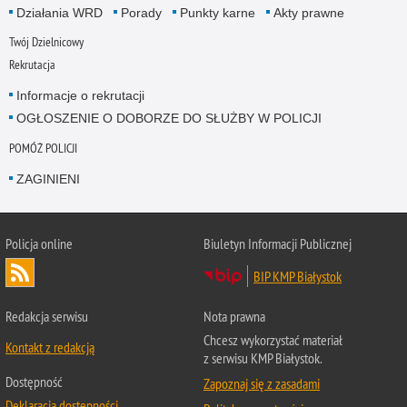
Działania WRD
Porady
Punkty karne
Akty prawne
Twój Dzielnicowy
Rekrutacja
Informacje o rekrutacji
OGŁOSZENIE O DOBORZE DO SŁUŻBY W POLICJI
POMÓŻ POLICJI
ZAGINIENI
Policja online
Biuletyn Informacji Publicznej
BIP KMP Białystok
Redakcja serwisu
Nota prawna
Chcesz wykorzystać materiał
Kontakt z redakcją
z serwisu KMP Białystok.
Dostępność
Zapoznaj się z zasadami
Deklaracja dostępności